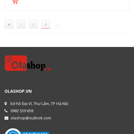
(current)
1
2
3
OLASHOP.VN
bờ hồ Đại Vĩ, Thư Lâm, TP Hà Nội
0982 559 658
olashop@outlook.com