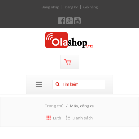
Đăng nhập
Đăng ký
Giỏ hàng
Trang chủ
Máy, công cụ
Lưới
Danh sách