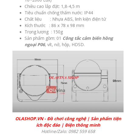
Chiều cao lắp đặt: 1,8-4,5 m
Tiêu chuẩn chống thấm nước: IP44
Chất liệu : Nhựa ABS, linh kiện điện tử
Kích thước : 86 x 78 x 98 mm
Trọng lượng : 150g
Sản phẩm gồm: 01
Công tắc cảm biến hồng
ngoại P06
, vít, nở, hộp, HDSD.
OLASHOP.VN
-
Đồ chơi công nghệ
|
Sản phẩm tiện
ích độc đáo
|
Điện thông minh
Hotline/Zalo: 0982 559 658