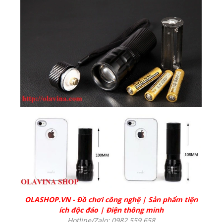
OLASHOP.VN
-
Đồ chơi công nghệ
|
Sản phẩm tiện
ích độc đáo
|
Điện thông minh
Hotline/Zalo: 0982 559 658