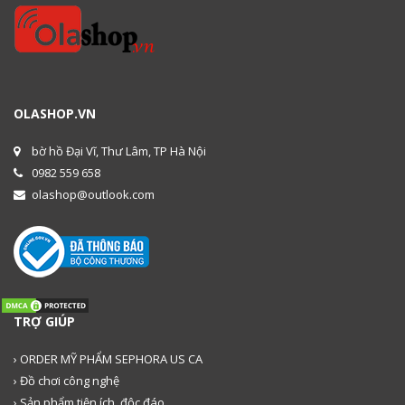
OLASHOP.VN
bờ hồ Đại Vĩ, Thư Lâm, TP Hà Nội
0982 559 658
olashop@outlook.com
TRỢ GIÚP
› ORDER MỸ PHẨM SEPHORA US CA
› Đồ chơi công nghệ
› Sản phẩm tiện ích, độc đáo