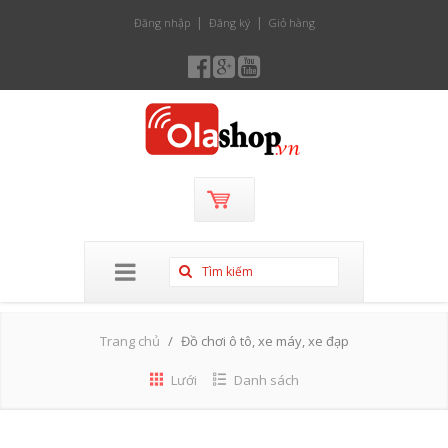
Đăng nhập
Đăng ký
Giỏ hàng
Trang chủ
Đồ chơi ô tô, xe máy, xe đạp
Lưới
Danh sách