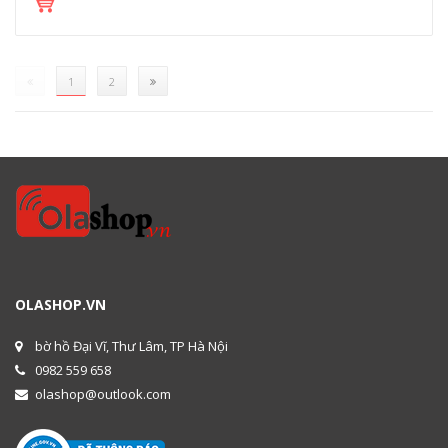
(current)
1
2
OLASHOP.VN
bờ hồ Đại Vĩ, Thư Lâm, TP Hà Nội
0982 559 658
olashop@outlook.com