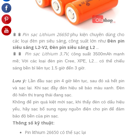
🔋🔋
Pin sạc Lithium 26650
phụ kiện
chuyên dùng cho
các loại đèn pin siêu sáng, công suất lớn như
Đèn pin
siêu sáng L2-V2
,
Đèn pin siêu sáng L2
...
🔋🔋
Pin sạc Lithium 3.7V
, c
ông suất 3500mAh mạnh
mẽ; Với các loại đèn pin Cree, XPE, L2... có thể chiếu
sáng bền bỉ liên tục 1.5 giờ đến 3 giờ.
Lưu ý:
Lần đầu sạc pin 4 giờ liên tục, sau đó xả hết pin
và sạc lại. Khi sạc đầy đèn hiệu sẽ báo màu xanh. Đèn
đỏ hiển thị trạng thái đang sạc.
Không để pin quá kiệt mới sạc, khi thấy đèn có dấu hiệu
yếu, hãy sạc bổ sung ngay nguồn điện cho pin để đảm
bảo độ bền của pin sạc.
Thông số kỹ thuật:
Pin lithium 26650 có thể sạc lại