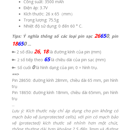
Công suất: 3500 mAh
Điện áp: 3.7V
Kích thước: 26 x 65（mm）
Trọng lượng: 75.5g
Nhiệt độ sử dụng: 0 đến 60 ° C.
26
65
0
Tips: ​Ý nghĩa thông số các loại pin sạc
, pin
18
65
0
...
26, 18
2 số đầu
là đường kính của pin (mm)
🔑
65
số tiếp theo
là chiều dài của pin sạc (mm)
🔑 2
0
ố cuối
là hình dạng của pin; 0 = hình trụ.
🔑 S
==>
Pin 28650: đường kính 28mm, chiều dài 65 mm, pin hình
trụ
Pin 18650: đường kính 18mm, chiều dài 65mm, pin hình
trụ
...
Lưu ý: Kích thước này chỉ áp dụng cho pin không có
mạch bảo vệ (unprotected cells), với pin có mạch bảo
vệ (protected) kích thước sẽ nhỉnh hơn một chút,
thông thường dài hơn khoảng 2,5 đến 3mm và đường