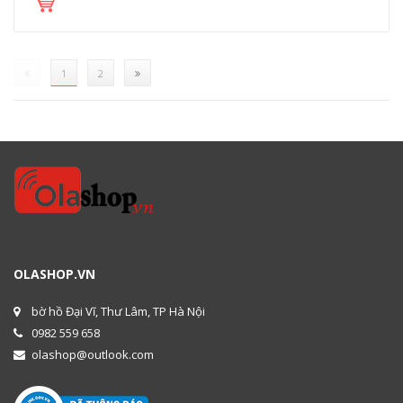
(current)
1
2
OLASHOP.VN
bờ hồ Đại Vĩ, Thư Lâm, TP Hà Nội
0982 559 658
olashop@outlook.com