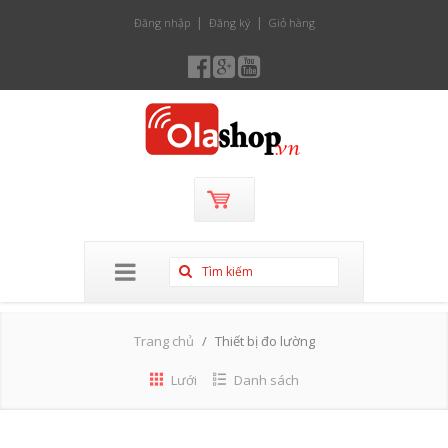
Đăng nhập
Đăng ký
Giỏ hàng
Trang chủ
Thiết bị đo lường
Lưới
Danh sách