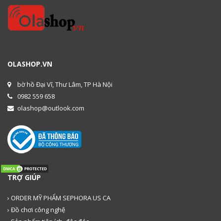
OLASHOP.VN
bờ hồ Đại Vĩ, Thư Lâm, TP Hà Nội
0982 559 658
olashop@outlook.com
TRỢ GIÚP
› ORDER MỸ PHẨM SEPHORA US CA
› Đồ chơi công nghệ