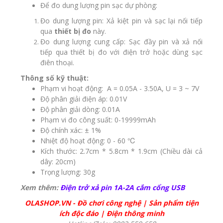
Để đo dung lượng pin sạc dự phòng:
Đo dung lượng pin: Xả kiệt pin và sạc lại nối tiếp
qua
thiết bị đo
này.
Đo dung lượng cung cấp: Sạc đầy pin và xả nối
tiếp qua thiết bị đo với điện trở hoặc dùng sạc
điên thoại.
Thông số kỹ thuật:
Phạm vi hoạt động: A = 0.05A - 3.50A, U = 3 ~ 7V
Độ phân giải điện áp: 0.01V
Độ phân giải dòng: 0.01A
Phạm vi đo công suất: 0-19999mAh
Độ chính xác: ± 1%
Nhiệt độ hoạt động: 0 - 60 ℃
Kích thước: 2.7cm * 5.8cm * 1.9cm (Chiều dài cả
dây: 20cm)
Trọng lượng: 30g
Xem thêm:
Điện trở xả pin 1A-2A cắm cổng USB
OLASHOP.VN
-
Đồ chơi công nghệ
|
Sản phẩm tiện
ích độc đáo
|
Điện thông minh