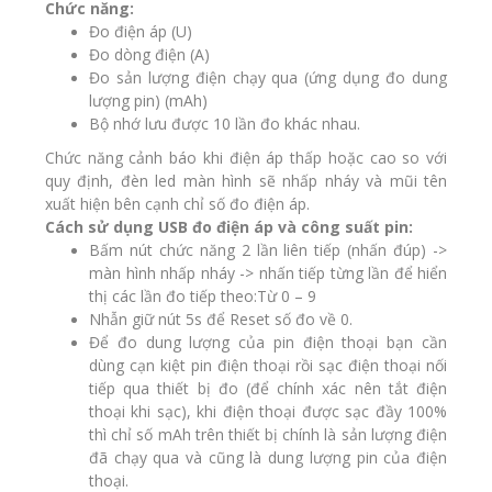
Chức năng:
Đo điện áp (U)
Đo dòng điện (A)
Đo sản lượng điện chạy qua (ứng dụng đo dung
lượng pin) (mAh)
Bộ nhớ lưu được 10 lần đo khác nhau.
Chức năng cảnh báo khi điện áp thấp hoặc cao so với
quy định, đèn led màn hình sẽ nhấp nháy và mũi tên
xuất hiện bên cạnh chỉ số đo điện áp.
Cách sử dụng USB đo điện áp và công suất pin:
Bấm nút chức năng 2 lần liên tiếp (nhấn đúp) ->
màn hình nhấp nháy -> nhấn tiếp từng lần để hiển
thị các lần đo tiếp theo:Từ 0 – 9
Nhẫn giữ nút 5s để Reset số đo về 0.
Để đo dung lượng của pin điện thoại bạn cần
dùng cạn kiệt pin điện thoại rồi sạc điện thoại nối
tiếp qua thiết bị đo (để chính xác nên tắt điện
thoại khi sạc), khi điện thoại được sạc đầy 100%
thì chỉ số mAh trên thiết bị chính là sản lượng điện
đã chạy qua và cũng là dung lượng pin của điện
thoại.