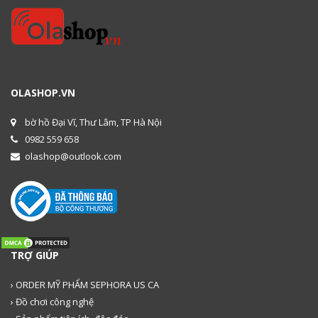
OLASHOP.VN
bờ hồ Đại Vĩ, Thư Lâm, TP Hà Nội
0982 559 658
olashop@outlook.com
TRỢ GIÚP
› ORDER MỸ PHẨM SEPHORA US CA
› Đồ chơi công nghệ