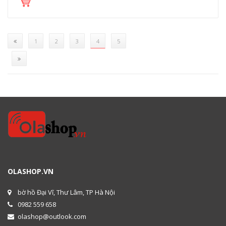
(current)
1
2
3
4
5
OLASHOP.VN
bờ hồ Đại Vĩ, Thư Lâm, TP Hà Nội
0982 559 658
olashop@outlook.com