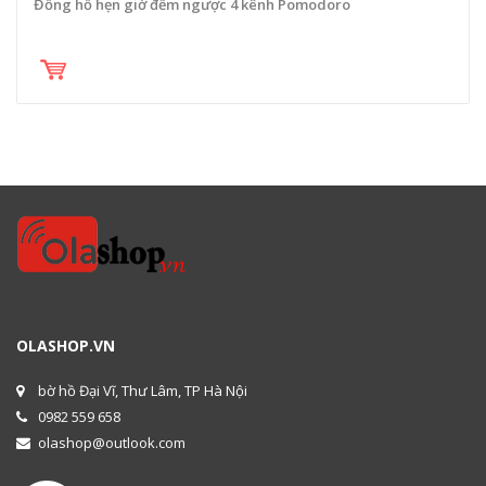
Đồng hồ hẹn giờ đếm ngược 4 kênh Pomodoro
OLASHOP.VN
bờ hồ Đại Vĩ, Thư Lâm, TP Hà Nội
0982 559 658
olashop@outlook.com