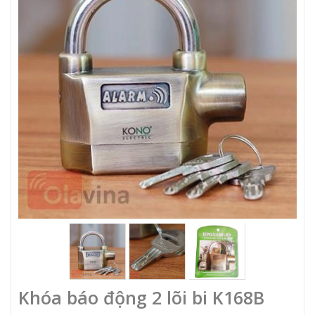
Khóa báo động 2 lõi bi K168B