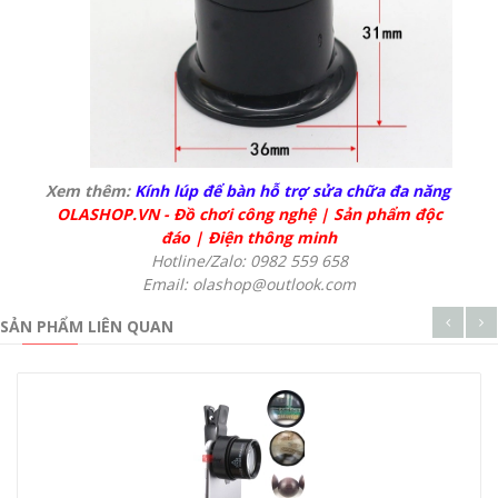
Xem thêm:
Kính lúp để bàn hỗ trợ sửa chữa đa năng
OLASHOP.VN
-
Đồ chơi công nghệ
|
Sản phẩm độc
đáo
|
Điện thông minh
Hotline/Zalo: 0982 559 658
Email: olashop@outlook.com
SẢN PHẨM LIÊN QUAN