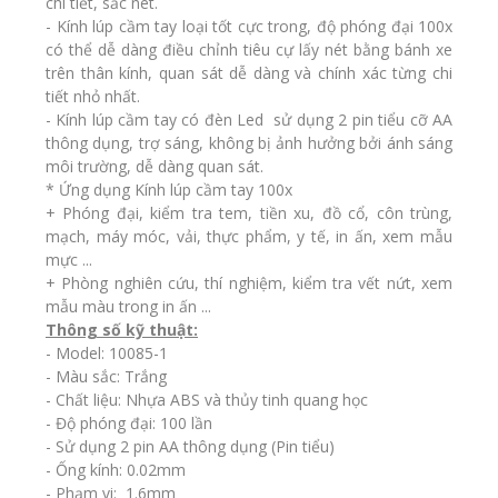
chi tiết, sắc nét.
- Kính lúp cầm tay loại tốt cực trong, độ phóng đại 100x
có thể dễ dàng điều chỉnh tiêu cự lấy nét bằng bánh xe
trên thân kính, quan sát dễ dàng và chính xác từng chi
tiết nhỏ nhất.
- Kính lúp cầm tay có đèn Led sử dụng 2 pin tiểu cỡ AA
thông dụng, trợ sáng, không bị ảnh hưởng bởi ánh sáng
môi trường, dễ dàng quan sát.
* Ứng dụng Kính lúp cầm tay 100x
+ Phóng đại, kiểm tra tem, tiền xu, đồ cổ, côn trùng,
mạch, máy móc, vải, thực phẩm, y tế, in ấn, xem mẫu
mực ...
+ Phòng nghiên cứu, thí nghiệm, kiểm tra vết nứt, xem
mẫu màu trong in ấn ...
Thông số kỹ thuật:
- Model: 10085-1
- Màu sắc: Trắng
- Chất liệu: Nhựa ABS và thủy tinh quang học
- Độ phóng đại: 100 lần
- Sử dụng 2 pin AA thông dụng (Pin tiểu)
- Ống kính: 0.02mm
- Phạm vi: 1.6mm