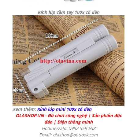
Kính lúp cầm tay 100x có đèn
Xem thêm:
Kính lúp mini 100x có đèn
OLASHOP.VN
-
Đồ chơi công nghệ
|
Sản phẩm độc
đáo
|
Điện thông minh
Hotline/zalo: 0982 559 658
Email: olashop@outlook.com