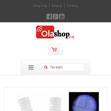
Đăng nhập
Đăng ký
Giỏ hàng