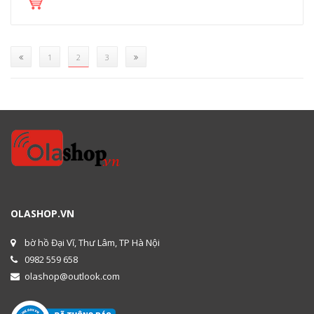
(current)
1
2
3
OLASHOP.VN
bờ hồ Đại Vĩ, Thư Lâm, TP Hà Nội
0982 559 658
olashop@outlook.com