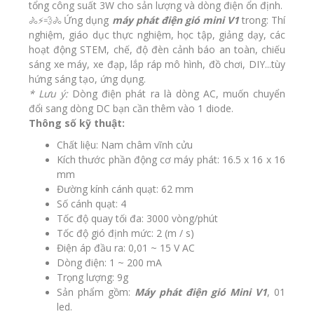
tổng công suất 3W cho sản lượng và dòng điện ổn định.
Ứng dụng
máy phát điện gió mini V1
trong: Thí
🚴⚡💨🚴
nghiệm, giáo dục thực nghiệm, học tập, giảng dạy, các
hoạt động STEM, chế, độ đèn cảnh báo an toàn, chiếu
sáng
xe máy, xe đạp
, lắp ráp mô hình, đồ chơi, DIY...tùy
hứng sáng tạo, ứng dụng.
* Lưu ý:
Dòng điện phát ra là dòng AC, muốn chuyển
đổi sang dòng DC bạn cần thêm vào 1 diode.
Thông số kỹ thuật:
Chất liệu: Nam châm vĩnh cửu
Kích thước phần động cơ máy phát: 16.5 x 16 x 16
mm
Đường kính cánh quạt: 62 mm
Số cánh quạt: 4
Tốc độ quay tối đa: 3000 vòng/phút
Tốc độ gió định mức: 2 (m / s)
Điện áp đầu ra: 0,01 ~ 15 V AC
Dòng điện: 1 ~ 200 mA
Trọng lượng: 9g
Sản phẩm gồm:
Máy phát điện gió Mini V1
, 01
led.