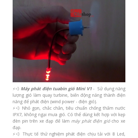
Máy phát điện tuabin gió Mini V1
- Sử dụng năng
⚡💨
lượng gió làm quay turbine, biến động năng thành điện
năng để phát điện (wind power - điện gió).
Nhỏ gọn, chắc chắn, tiêu chuẩn chống thấm nước
⚡💨
IPX7, không ngại mưa gió. Có thể dùng kết hợp với
kẹp
đèn pin trên xe đạp
để làm
máy phát điện gió
cho xe
đạp.
Thực tế thử nghiệm phát điện chịu tải với 8 Led,
⚡💨