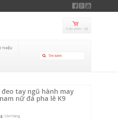
0 sản phẩm - 0₫
I THIỆU
 đeo tay ngũ hành may
nam nữ đá pha lê K9
ng:
Còn hàng