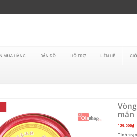
N MUA HÀNG
BẢN ĐỒ
HỖ TRỢ
LIÊN HỆ
GIỚ
Vòng
mắn 
129.000₫
Tình trạ