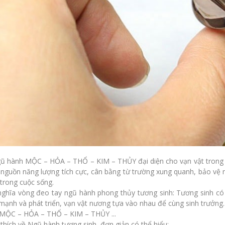
gũ hành
MỘC – HỎA – THỔ – KIM – THỦY đại diện cho vạn vật trong t
 nguồn năng lượng tích cực, cân bằng từ trường xung quanh, bảo vệ
trong cuộc sống.
nghĩa vòng đeo tay ngũ hành phong thủy tương sinh: Tương sinh có 
mạnh và phát triển, vạn vật nương tựa vào nhau để cùng sinh trưởn
: MỘC – HỎA – THỔ – KIM – THỦY ...
 thích về Ngũ hành tương sinh, đơn giản có thể hiểu: