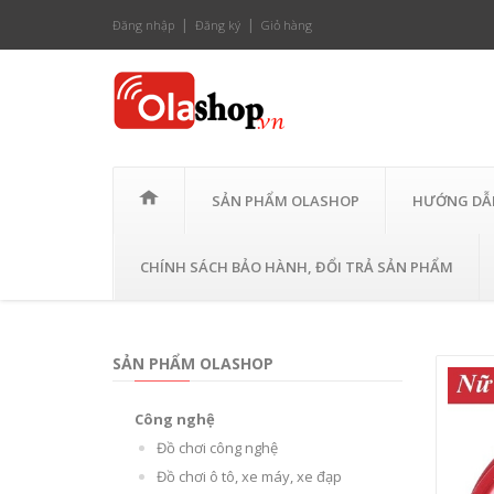
Đăng nhập
Đăng ký
Giỏ hàng
SẢN PHẨM OLASHOP
HƯỚNG DẪ
CHÍNH SÁCH BẢO HÀNH, ĐỔI TRẢ SẢN PHẨM
SẢN PHẨM OLASHOP
Công nghệ
Đồ chơi công nghệ
Đồ chơi ô tô, xe máy, xe đạp