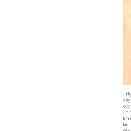
- N
đẩy
cực 
- Ý 
lớn 
kín
Giải