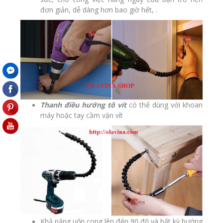
đơn giản, dễ dàng hơn bao giờ hết, .
Thanh điều hướng tô vít
có thể dùng với khoan
máy hoặc tay cầm vặn vít
Khả năng uốn cong lên đến 90 độ và bất kỳ hướng